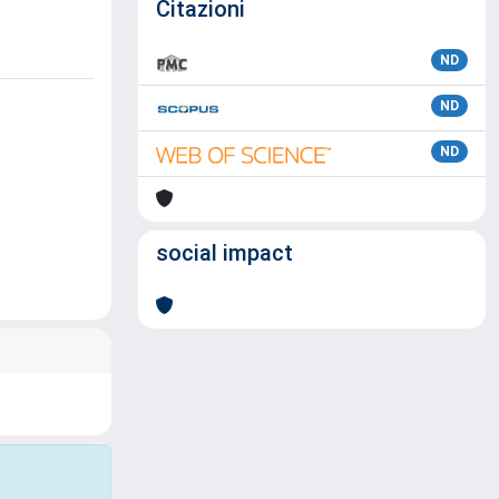
Citazioni
ND
ND
ND
social impact