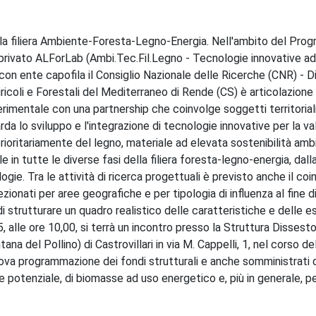
la filiera Ambiente-Foresta-Legno-Energia. Nell'ambito del Pr
privato ALForLab (Ambi.Tec.Fil.Legno - Tecnologie innovative a
, con ente capofila il Consiglio Nazionale delle Ricerche (CNR) - 
Agricoli e Forestali del Mediterraneo di Rende (CS) è articolazione
perimentale con una partnership che coinvolge soggetti territorial
arda lo sviluppo e l'integrazione di tecnologie innovative per la va
 prioritariamente del legno, materiale ad elevata sostenibilità amb
e in tutte le diverse fasi della filiera foresta-legno-energia, dall
gie. Tra le attività di ricerca progettuali è previsto anche il co
ezionati per aree geografiche e per tipologia di influenza al fine di
 strutturare un quadro realistico delle caratteristiche e delle e
15, alle ore 10,00, si terrà un incontro presso la Struttura Dissest
 del Pollino) di Castrovillari in via M. Cappelli, 1, nel corso de
uova programmazione dei fondi strutturali e anche somministrati 
 e potenziale, di biomasse ad uso energetico e, più in generale, pe