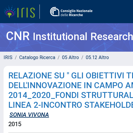
CNR
Institutional Researc
IRIS
Catalogo Ricerca
05 Altro
05.12 Altro
RELAZIONE SU " GLI OBIETTIVI 
DELL'INNOVAZIONE IN CAMPO 
2014_2020_FONDI STRUTTURALI
LINEA 2-INCONTRO STAKEHOLD
SONIA VIVONA
2015