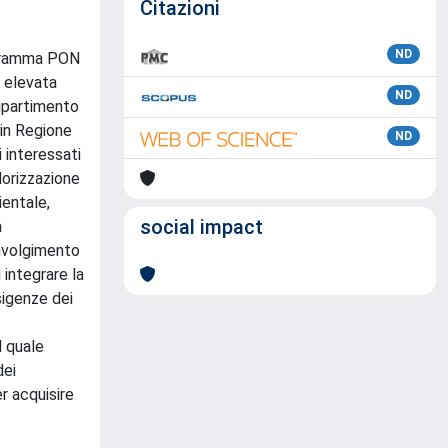
Citazioni
ND
ogramma PON
d elevata
ND
Dipartimento
 in Regione
ND
i interessati
lorizzazione
ientale,
social impact
a
involgimento
 integrare la
sigenze dei
o
l quale
dei
r acquisire