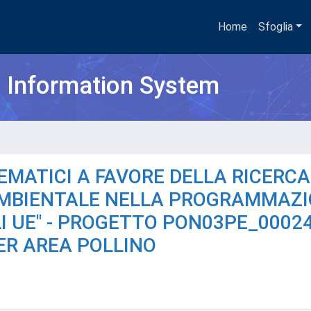
Home
Sfoglia
h Information System
TEMATICI A FAVORE DELLA RICERCA
AMBIENTALE NELLA PROGRAMMAZ
 UE" - PROGETTO PON03PE_00024
ER AREA POLLINO