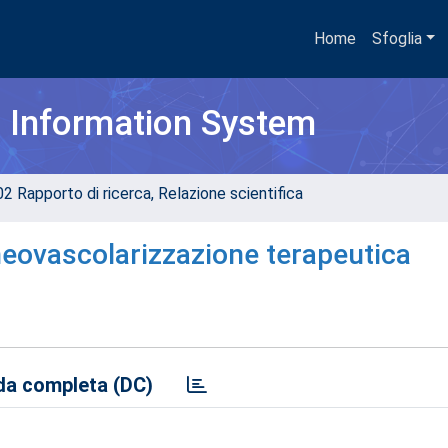
Home
Sfoglia
h Information System
02 Rapporto di ricerca, Relazione scientifica
e neovascolarizzazione terapeutica
a completa (DC)