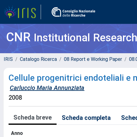
CNR
Institutional Researc
IRIS
Catalogo Ricerca
08 Report e Working Paper
08.
Cellule progenitrici endoteliali 
Carluccio Maria Annunziata
2008
Scheda breve
Scheda completa
Sched
Anno