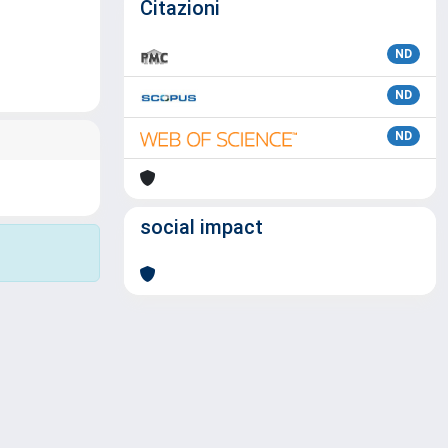
Citazioni
ND
ND
ND
social impact