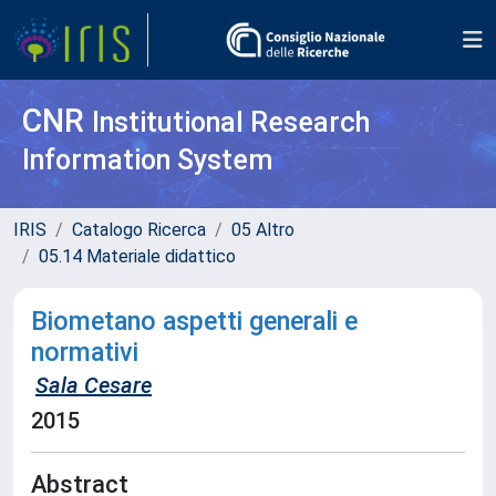
CNR
Institutional Research
Information System
IRIS
Catalogo Ricerca
05 Altro
05.14 Materiale didattico
Biometano aspetti generali e
normativi
Sala Cesare
2015
Abstract