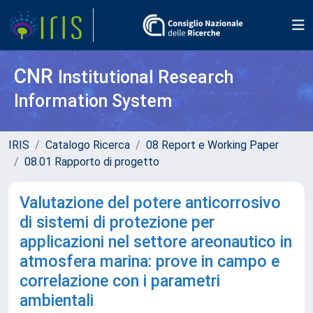
CNR
Institutional Research
Information System
IRIS
Catalogo Ricerca
08 Report e Working Paper
08.01 Rapporto di progetto
Valutazione del potere anticorrosivo
di sistemi di protezione per
applicazioni nel settore areonautico in
atmosfera marina: prove in campo e
correlazione con i parametri
ambientali