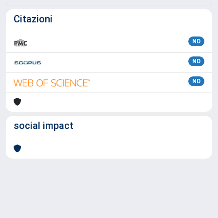
Citazioni
ND
ND
ND
social impact