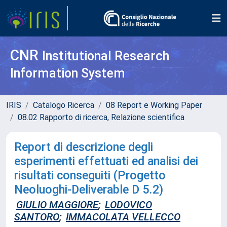
CNR
Institutional Research
Information System
IRIS
Catalogo Ricerca
08 Report e Working Paper
08.02 Rapporto di ricerca, Relazione scientifica
Report di descrizione degli
esperimenti effettuati ed analisi dei
risultati conseguiti (Progetto
Neoluoghi-Deliverable D 5.2)
GIULIO MAGGIORE
;
LODOVICO
SANTORO
;
IMMACOLATA VELLECCO