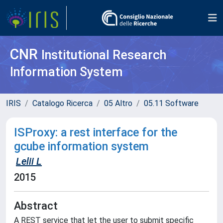
CNR
Institutional Research
Information System
IRIS
Catalogo Ricerca
05 Altro
05.11 Software
ISProxy: a rest interface for the
gcube information system
Lelii L
2015
Abstract
A REST service that let the user to submit specific