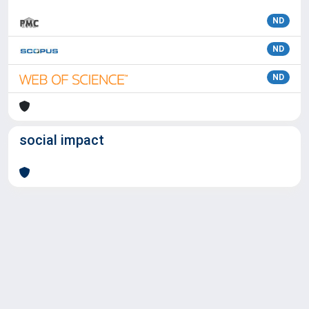
ND
ND
ND
social impact
Powered by
IRIS
-
about IRIS
-
Utilizzo dei cookie