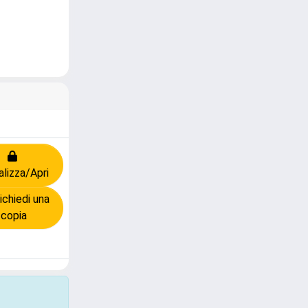
alizza/Apri
chiedi una
copia