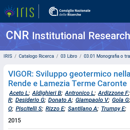
CNR
Institutional Researc
IRIS
Catalogo Ricerca
03 Libro
03.01 Monografia o tra
VIGOR: Sviluppo geotermico nella r
Rende e Lamezia Terme Caronte
Aceto L
;
Aldighieri B
;
Antronico L
;
Ardizzone F
;
R
;
Desiderio G
;
Donato A
;
Giampaolo V
;
Gola G
O
;
Piscitelli S
;
Rizzo E
;
Santilano A
;
Trumpy E
;
2015