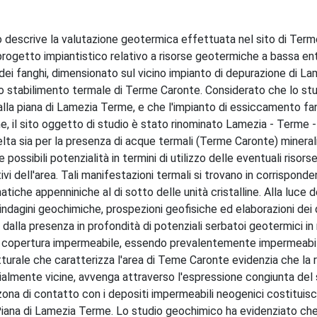
o descrive la valutazione geotermica effettuata nel sito di Ter
rogetto impiantistico relativo a risorse geotermiche a bassa ent
ei fanghi, dimensionato sul vicino impianto di depurazione di La
o stabilimento termale di Terme Caronte. Considerato che lo stu
alla piana di Lamezia Terme, e che l'impianto di essiccamento fang
 il sito oggetto di studio è stato rinominato Lamezia - Terme -
celta sia per la presenza di acque termali (Terme Caronte) minera
possibili potenzialità in termini di utilizzo delle eventuali risors
 dell'area. Tali manifestazioni termali si trovano in corrisponden
tiche appenniniche al di sotto delle unità cristalline. Alla luce de
, indagini geochimiche, prospezioni geofisiche ed elaborazioni dei 
a dalla presenza in profondità di potenziali serbatoi geotermici in
ace copertura impermeabile, essendo prevalentemente impermeabil
rale che caratterizza l'area di Teme Caronte evidenzia che la ri
zialmente vicine, avvenga attraverso l'espressione congiunta del
zona di contatto con i depositi impermeabili neogenici costituisc
 Piana di Lamezia Terme. Lo studio geochimico ha evidenziato ch