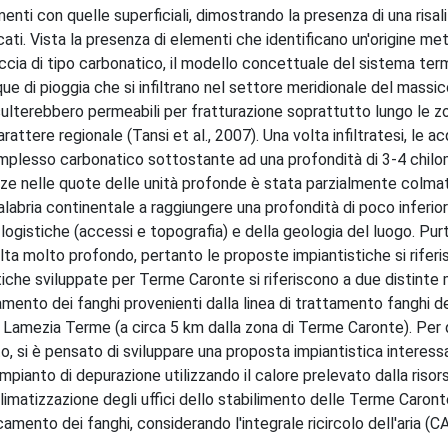
ti con quelle superficiali, dimostrando la presenza di una risali
icati. Vista la presenza di elementi che identificano un'origine me
ia di tipo carbonatico, il modello concettuale del sistema ter
e di pioggia che si infiltrano nel settore meridionale del massic
isulterebbero permeabili per fratturazione soprattutto lungo le z
ttere regionale (Tansi et al., 2007). Una volta infiltratesi, le ac
plesso carbonatico sottostante ad una profondità di 3-4 chilom
zze nelle quote delle unità profonde è stata parzialmente colmat
alabria continentale a raggiungere una profondità di poco inferior
ogistiche (accessi e topografia) e della geologia del luogo. Purt
lta molto profondo, pertanto le proposte impiantistiche si rifer
stiche sviluppate per Terme Caronte si riferiscono a due distinte 
amento dei fanghi provenienti dalla linea di trattamento fanghi d
di Lamezia Terme (a circa 5 km dalla zona di Terme Caronte). Per
o, si è pensato di sviluppare una proposta impiantistica interess
impianto di depurazione utilizzando il calore prelevato dalla risor
limatizzazione degli uffici dello stabilimento delle Terme Caron
camento dei fanghi, considerando l'integrale ricircolo dell'aria (