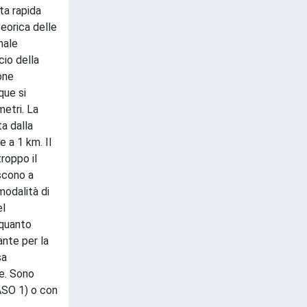
ta rapida
teorica delle
male
cio della
one
que si
etri. La
a dalla
e a 1 km. Il
roppo il
iscono a
modalità di
el
 quanto
ante per la
sa
te. Sono
CASO 1) o con