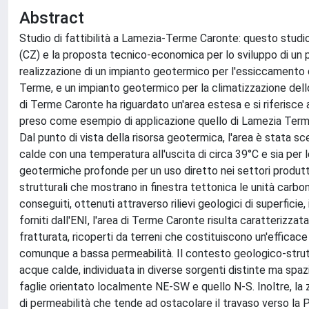
Abstract
Studio di fattibilità a Lamezia-Terme Caronte: questo studi
(CZ) e la proposta tecnico-economica per lo sviluppo di un p
realizzazione di un impianto geotermico per l'essiccamento d
Terme, e un impianto geotermico per la climatizzazione dell
di Terme Caronte ha riguardato un'area estesa e si riferisce 
preso come esempio di applicazione quello di Lamezia Terme,
Dal punto di vista della risorsa geotermica, l'area è stata s
calde con una temperatura all'uscita di circa 39°C e sia per le 
geotermiche profonde per un uso diretto nei settori produttivi
strutturali che mostrano in finestra tettonica le unità carbona
conseguiti, ottenuti attraverso rilievi geologici di superficie
forniti dall'ENI, l'area di Terme Caronte risulta caratterizzat
fratturata, ricoperti da terreni che costituiscono un'effic
comunque a bassa permeabilità. Il contesto geologico-struttu
acque calde, individuata in diverse sorgenti distinte ma spa
faglie orientato localmente NE-SW e quello N-S. Inoltre, la 
di permeabilità che tende ad ostacolare il travaso verso la