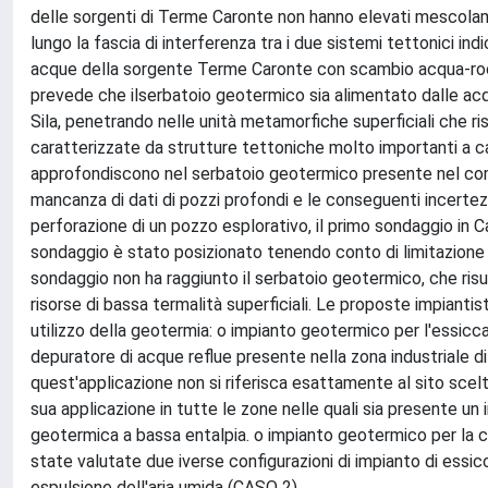
delle sorgenti di Terme Caronte non hanno elevati mescolamen
lungo la fascia di interferenza tra i due sistemi tettonici ind
acque della sorgente Terme Caronte con scambio acqua-rocc
prevede che ilserbatoio geotermico sia alimentato dalle acqu
Sila, penetrando nelle unità metamorfiche superficiali che r
caratterizzate da strutture tettoniche molto importanti a cara
approfondiscono nel serbatoio geotermico presente nel com
mancanza di dati di pozzi profondi e le conseguenti incerte
perforazione di un pozzo esplorativo, il primo sondaggio in C
sondaggio è stato posizionato tenendo conto di limitazione l
sondaggio non ha raggiunto il serbatoio geotermico, che risu
risorse di bassa termalità superficiali. Le proposte impianti
utilizzo della geotermia: o impianto geotermico per l'essicc
depuratore di acque reflue presente nella zona industriale 
quest'applicazione non si riferisca esattamente al sito scelt
sua applicazione in tutte le zone nelle quali sia presente un 
geotermica a bassa entalpia. o impianto geotermico per la c
state valutate due iverse configurazioni di impianto di essic
espulsione dell'aria umida (CASO 2).