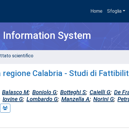
Home
Sfoglia
h Information System
ttato scientifico
egione Calabria - Studi di Fattibilit
Balasco M
;
Boniolo G
;
Botteghi S
;
Caielli G
;
De Fr
;
Iovine G
;
Lombardo G
;
Manzella A
;
Norini G
;
Petr