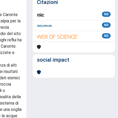
Citazioni
me Caronte
ND
alpia per la
ND
mezia
dio del sito
ND
hi reflui ha
 Caronte.
lizzate e
e
social impact
za di alti
i risultati
dati sismici
 roccia
i o
salita delle
 sistema di
e una soglia
e le acque