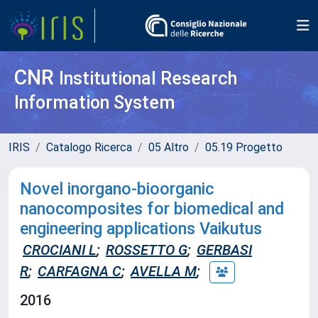
CNR
Institutional Research
Information System
IRIS
Catalogo Ricerca
05 Altro
05.19 Progetto
Novel inorgano-bioorganic
nanocomposites for biomedical and
engineering applications Vaikutus
CROCIANI L
;
ROSSETTO G
;
GERBASI
R
;
CARFAGNA C
;
AVELLA M
;
2016