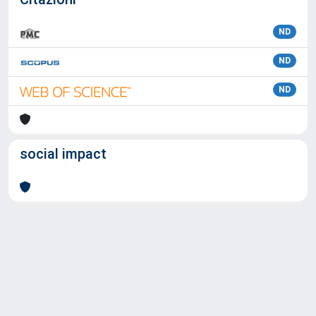
ND
ND
ND
social impact
Powered by
IRIS
-
about IRIS
-