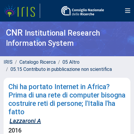
CNR
Institutional Research
Information System
IRIS
Catalogo Ricerca
05 Altro
05.15 Contributo in pubblicazione non scientifica
Chi ha portato Internet in Africa?
Prima di una rete di computer bisogna
costruire reti di persone; l'Italia l'ha
fatto
Lazzaroni A
2016