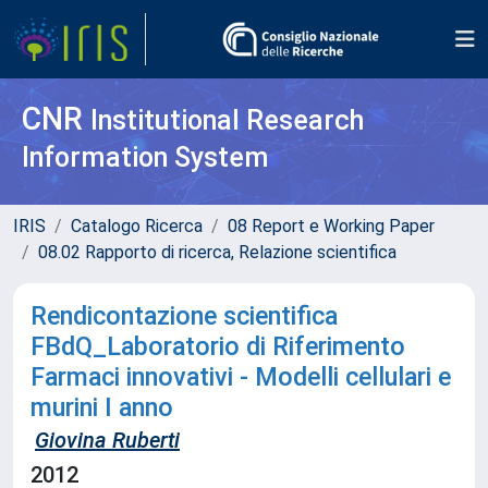
CNR
Institutional Research
Information System
IRIS
Catalogo Ricerca
08 Report e Working Paper
08.02 Rapporto di ricerca, Relazione scientifica
Rendicontazione scientifica
FBdQ_Laboratorio di Riferimento
Farmaci innovativi - Modelli cellulari e
murini I anno
Giovina Ruberti
2012