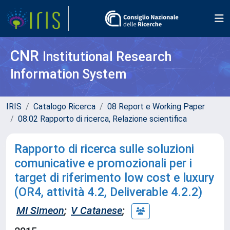
CNR
Institutional Research
Information System
IRIS
Catalogo Ricerca
08 Report e Working Paper
08.02 Rapporto di ricerca, Relazione scientifica
Rapporto di ricerca sulle soluzioni
comunicative e promozionali per i
target di riferimento low cost e luxury
(OR4, attività 4.2, Deliverable 4.2.2)
MI Simeon
;
V Catanese
;