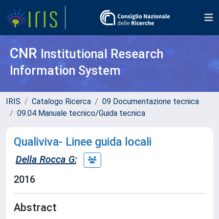
CNR
Institutional Research
Information System
IRIS
Catalogo Ricerca
09 Documentazione tecnica
09.04 Manuale tecnico/Guida tecnica
Qualiviva- Linee guida locali
Della Rocca G
;
2016
Abstract