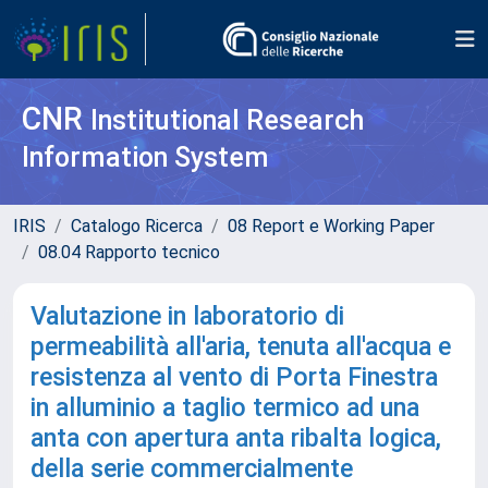
CNR
Institutional Research
Information System
IRIS
Catalogo Ricerca
08 Report e Working Paper
08.04 Rapporto tecnico
Valutazione in laboratorio di
permeabilità all'aria, tenuta all'acqua e
resistenza al vento di Porta Finestra
in alluminio a taglio termico ad una
anta con apertura anta ribalta logica,
della serie commercialmente