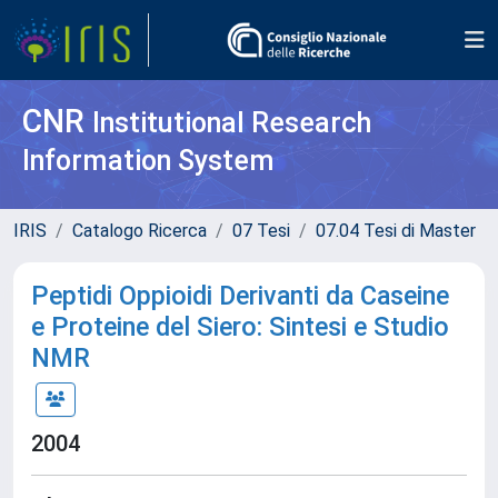
CNR
Institutional Research
Information System
IRIS
Catalogo Ricerca
07 Tesi
07.04 Tesi di Master
Peptidi Oppioidi Derivanti da Caseine
e Proteine del Siero: Sintesi e Studio
NMR
2004