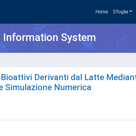
Home
Sfoglia
h Information System
 Bioattivi Derivanti dal Latte Median
 e Simulazione Numerica