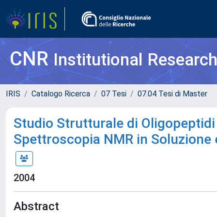
CNR
Institutional Researc
IRIS
Catalogo Ricerca
07 Tesi
07.04 Tesi di Master
Studio Strutturale di Oligopeptidi
Spettroscopia NMR in Soluzione
2004
Abstract