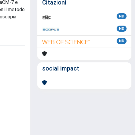
Citazioni
etaCM-7 e
on il metodo
roscopia
ND
ND
ND
social impact