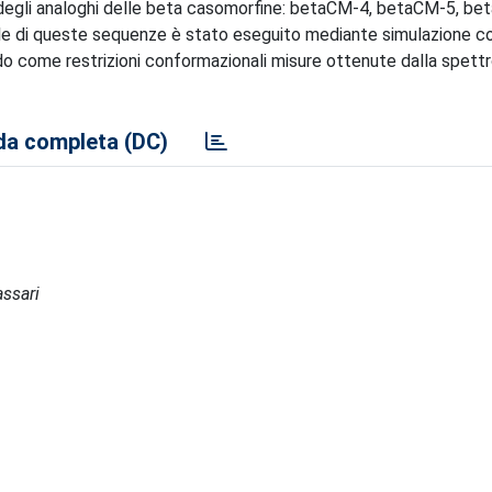
degli analoghi delle beta casomorfine: betaCM-4, betaCM-5, b
ale di queste sequenze è stato eseguito mediante simulazione c
o come restrizioni conformazionali misure ottenute dalla spett
a completa (DC)
assari