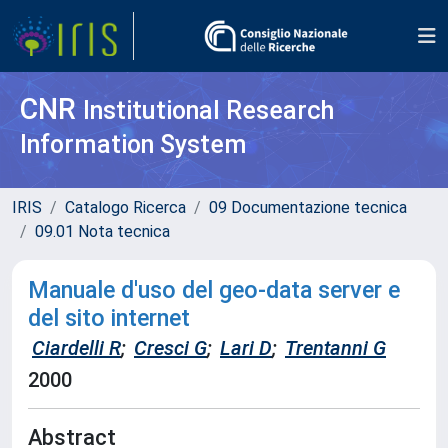
CNR
Institutional Research
Information System
IRIS
Catalogo Ricerca
09 Documentazione tecnica
09.01 Nota tecnica
Manuale d'uso del geo-data server e
del sito internet
Ciardelli R
;
Cresci G
;
Lari D
;
Trentanni G
2000
Abstract