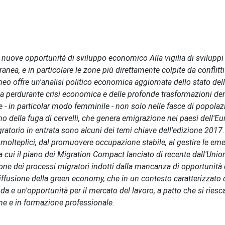
 nuove opportunità di sviluppo economico Alla vigilia di sviluppi
ranea, e in particolare le zone più direttamente colpite da conflitti
o offre un'analisi politico economica aggiornata dello stato dell
lla perdurante crisi economica e delle profonde trasformazioni d
le - in particolar modo femminile - non solo nelle fasce di popola
no della fuga di cervelli, che genera emigrazione nei paesi dell'E
gratorio in entrata sono alcuni dei temi chiave dell'edizione 2017.
olteplici, dal promuovere occupazione stabile, al gestire le em
fra cui il piano dei Migration Compact lanciato di recente dall'Uni
ne dei processi migratori indotti dalla mancanza di opportunità d
iffusione della green economy, che in un contesto caratterizzato
a e un'opportunità per il mercato del lavoro, a patto che si riesc
ne e in formazione professionale.