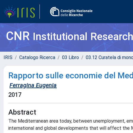
CNR
Institutional Researc
IRIS
Catalogo Ricerca
03 Libro
03.12 Curatela di mono
Rapporto sulle economie del Med
Ferragina Eugenia
2017
Abstract
The Mediterranean area today, between unemployment, emi
international and global developments that will affect the 