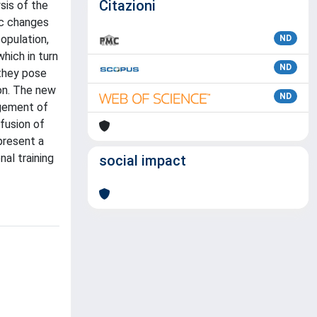
Citazioni
sis of the
ic changes
opulation,
ND
hich in turn
ND
 they pose
on. The new
ND
agement of
fusion of
present a
al training
social impact