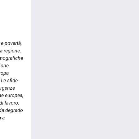
 e povertà,
a regione.
emografiche
zione
uropa
 Le sfide
ergenze
one europea,
i lavoro.
 da degrado
a a