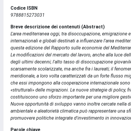
Codice ISBN
9788815273031
Breve descrizione dei contenuti (Abstract)
L'area mediterranea oggi, tra disoccupazione, emigrazione e
internazionali e globali destinati a influenzare l'area mediter
questa edizione del Rapporto sulle economie del Mediterrane
Le modificazioni del mercato del lavoro, anche alla luce de
degli ultimi decenni; l'alto tasso di disoccupazione giovani
scarsamente scolarizzate, ma anche fra i laureati; il fenome
meridionale, a loro volta caratterizzati da un forte flusso mi
che essi impongono alla cooperazione internazionale sono m
«strutturali» delle migrazioni. Le nuove strategie di policy, 
costituiscono uno sforzo importante per una migliore gestio
Nuove opportunità di sviluppo vanno inoltre cercate nella d
ambientale e aleatorietà climatica può rappresentare una sfid
promuovere politiche integrate d'investimento in innovazio
Parole chiave