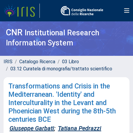
CNR
Institutional Research
Information System
IRIS
Catalogo Ricerca
03 Libro
03.12 Curatela di monografia/trattato scientifico
Transformations and Crisis in the
Mediterranean. 'Identity' and
Interculturality in the Levant and
Phoenician West during the 8th-5th
centuries BCE
Giuseppe Garbati
;
Tatiana Pedrazzi