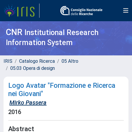
CNR
Institutional Research
Information System
IRIS
Catalogo Ricerca
05 Altro
05.03 Opera di design
Logo Avatar "Formazione e Ricerca
nei Giovani"
Mirko Passera
2016
Abstract