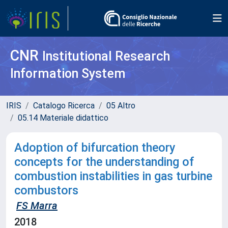
CNR
Institutional Research
Information System
IRIS
Catalogo Ricerca
05 Altro
05.14 Materiale didattico
Adoption of bifurcation theory
concepts for the understanding of
combustion instabilities in gas turbine
combustors
FS Marra
2018