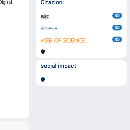
Citazioni
Digital
ND
ND
ND
social impact