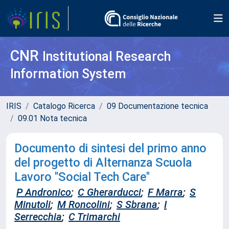
CNR
Institutional Research
Information System
IRIS
Catalogo Ricerca
09 Documentazione tecnica
09.01 Nota tecnica
Documento di sintesi del primo anno
del progetto di Alternanza Scuola
Lavoro "Social Tech Care"
P Andronico
;
C Gherarducci
;
F Marra
;
S
Minutoli
;
M Roncolini
;
S Sbrana
;
I
Serrecchia
;
C Trimarchi