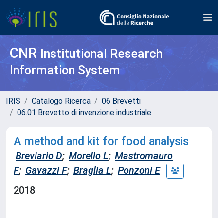
CNR
Institutional Research
Information System
IRIS
Catalogo Ricerca
06 Brevetti
06.01 Brevetto di invenzione industriale
A method and kit for food analysis
Breviario D
;
Morello L
;
Mastromauro
F
;
Gavazzi F
;
Braglia L
;
Ponzoni E
2018