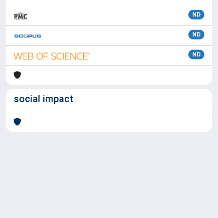
ND
ND
ND
social impact
Powered by
IRIS
-
about IRIS
-
Utilizzo dei cookie