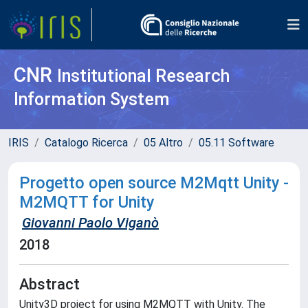
CNR
Institutional Research
Information System
IRIS
Catalogo Ricerca
05 Altro
05.11 Software
Progetto open source M2Mqtt Unity -
M2MQTT for Unity
Giovanni Paolo Viganò
2018
Abstract
Unity3D project for using M2MQTT with Unity. The