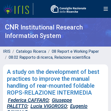
CNR
Institutional Research
Information System
IRIS
Catalogo Ricerca
08 Report e Working Paper
08.02 Rapporto di ricerca, Relazione scientifica
A study on the development of best
practices to improve the manual
handling of rear-mounted foldable
ROPS-RELAZIONE INTERMEDIA
Federica CAFFARO
;
Giuseppe
PALETTO
;
Lucia VIGOROSO
;
Eugenio