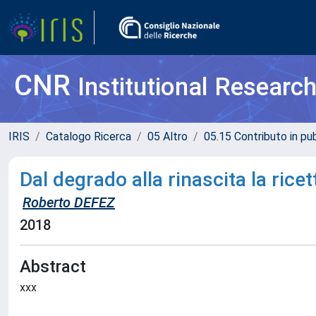
CNR
Institutional Researc
IRIS
Catalogo Ricerca
05 Altro
05.15 Contributo in pu
Dal degrado alla rinascita la ricett
Roberto DEFEZ
2018
Abstract
xxx