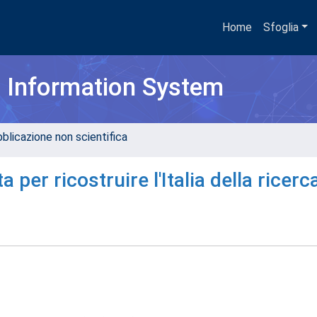
Home
Sfoglia
h Information System
bblicazione non scientifica
a per ricostruire l'Italia della ricerc