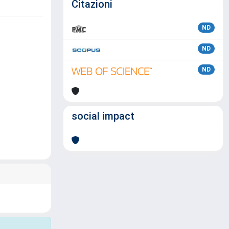
Citazioni
ND
ND
ND
social impact