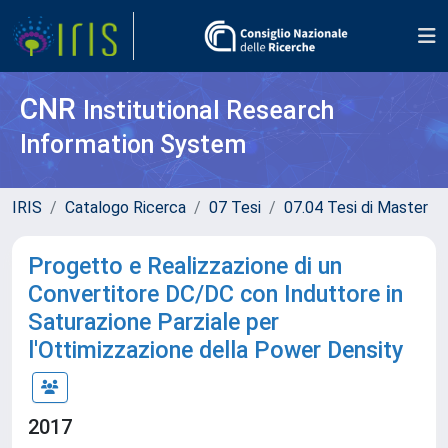
CNR
Institutional Research
Information System
IRIS
Catalogo Ricerca
07 Tesi
07.04 Tesi di Master
Progetto e Realizzazione di un
Convertitore DC/DC con Induttore in
Saturazione Parziale per
l'Ottimizzazione della Power Density
2017