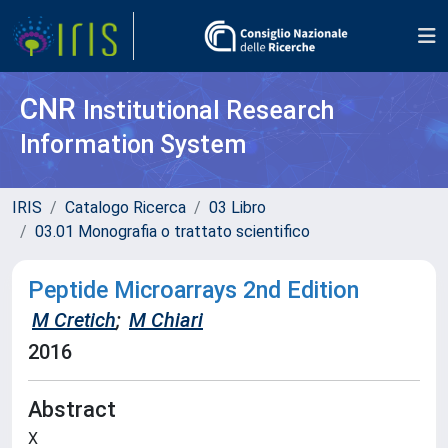
CNR
Institutional Research
Information System
IRIS
Catalogo Ricerca
03 Libro
03.01 Monografia o trattato scientifico
Peptide Microarrays 2nd Edition
M Cretich
;
M Chiari
2016
Abstract
X