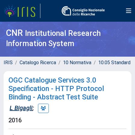
CNR
Institutional Research
Information System
IRIS
Catalogo Ricerca
10 Normativa
10.05 Standard
OGC Catalogue Services 3.0
Specification - HTTP Protocol
Binding - Abstract Test Suite
L Bigagli
;
2016