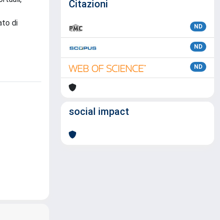
Citazioni
ato di
ND
ND
ND
social impact