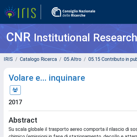
CNR
Institutional Researc
IRIS
Catalogo Ricerca
05 Altro
05.15 Contributo in pu
Volare e... inquinare
2017
Abstract
Su scala globale il trasporto aereo comporta il rilascio di sos
chimico (emissioni in fase di stazionamento, decollo e atterr