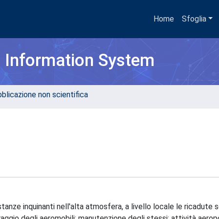
Home
Sfoglia
h Information System
bblicazione non scientifica
tanze inquinanti nell'alta atmosfera, a livello locale le ricadute 
aggio degli aeromobili; manutenzione degli stessi; attività aeropo