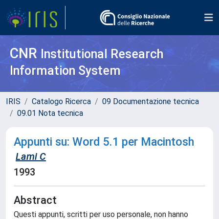
CNR
Institutional Research
Information System
IRIS
Catalogo Ricerca
09 Documentazione tecnica
09.01 Nota tecnica
Appunti su: Word 5.1 per Macintosh
Lami C
1993
Abstract
Questi appunti, scritti per uso personale, non hanno