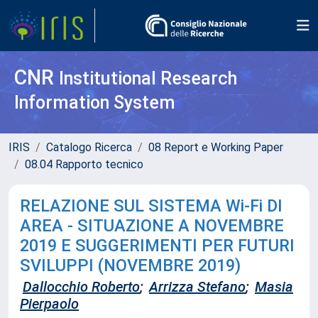
CNR
Institutional Research
Information System
IRIS
Catalogo Ricerca
08 Report e Working Paper
08.04 Rapporto tecnico
RELAZIONE SUL SISTEMA Wi-Fi DI
AREA - SITUAZIONE A NOVEMBRE
2019 E SUGGERIMENTI PER FUTURI
SVILUPPI (NOVEMBRE 2019)
Dallocchio Roberto
;
Arrizza Stefano
;
Masia
Pierpaolo