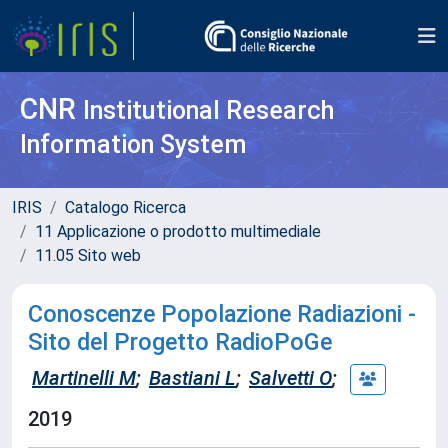
CNR
Institutional Research
Information System
IRIS
Catalogo Ricerca
11 Applicazione o prodotto multimediale
11.05 Sito web
Conoscenze Popolazione Radiazioni -
Sito del Progetto RadioPoGe
Martinelli M
;
Bastiani L
;
Salvetti O
;
2019