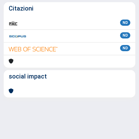
Citazioni
ND
ND
ND
social impact