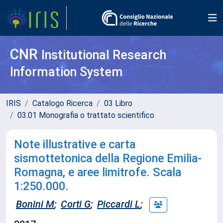
CNR
Institutional Research
Information System
IRIS
Catalogo Ricerca
03 Libro
03.01 Monografia o trattato scientifico
Note illustrative e carta
sismottetonica della Regione Emilia-
Romagna, e aree limitrofe. Scala
1:250.000.
Bonini M
;
Corti G
;
Piccardi L
;