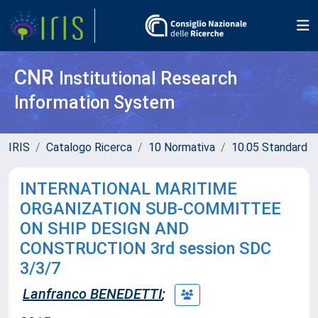
CNR
Institutional Research
Information System
IRIS
Catalogo Ricerca
10 Normativa
10.05 Standard
INTERNATIONAL MARITIME
ORGANIZATION SUB-COMMITTEE
ON SHIP DESIGN AND
CONSTRUCTION 3rd session SDC
3/3/7
Lanfranco BENEDETTI
;