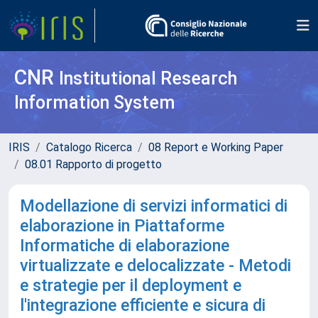
CNR
Institutional Research
Information System
IRIS
Catalogo Ricerca
08 Report e Working Paper
08.01 Rapporto di progetto
Modellazione di servizi informatici di
elaborazione in Piattaforme
Informatiche di elaborazione
virtualizzate e delocalizzate - Metodi
e strategie per il deployment e
l'integrazione efficiente e sicura di