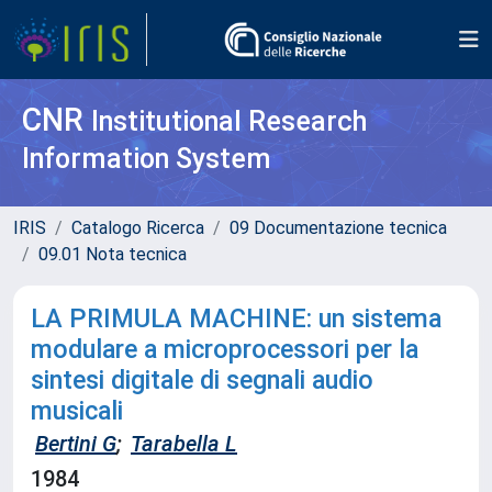
CNR
Institutional Research
Information System
IRIS
Catalogo Ricerca
09 Documentazione tecnica
09.01 Nota tecnica
LA PRIMULA MACHINE: un sistema
modulare a microprocessori per la
sintesi digitale di segnali audio
musicali
Bertini G
;
Tarabella L
1984