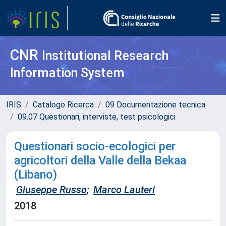
CNR
Institutional Research
Information System
IRIS
Catalogo Ricerca
09 Documentazione tecnica
09.07 Questionari, interviste, test psicologici
Questionari socio-ecologici per
agricoltori della Valle della Bekaa
(Libano)
Giuseppe Russo
;
Marco Lauteri
2018