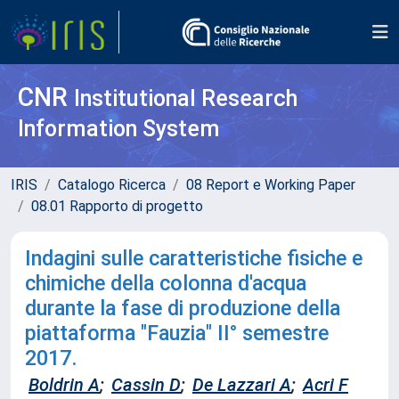
CNR
Institutional Research
Information System
IRIS
Catalogo Ricerca
08 Report e Working Paper
08.01 Rapporto di progetto
Indagini sulle caratteristiche fisiche e
chimiche della colonna d'acqua
durante la fase di produzione della
piattaforma "Fauzia" II° semestre
2017.
Boldrin A
;
Cassin D
;
De Lazzari A
;
Acri F