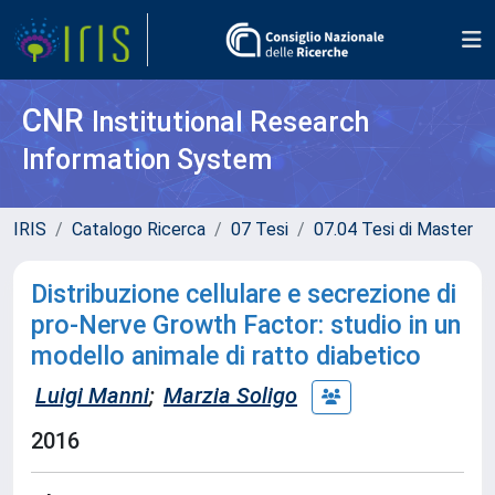
CNR
Institutional Research
Information System
IRIS
Catalogo Ricerca
07 Tesi
07.04 Tesi di Master
Distribuzione cellulare e secrezione di
pro-Nerve Growth Factor: studio in un
modello animale di ratto diabetico
Luigi Manni
;
Marzia Soligo
2016