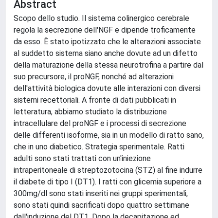
Abstract
Scopo dello studio. Il sistema colinergico cerebrale
regola la secrezione dell'NGF e dipende troficamente
da esso. È stato ipotizzato che le alterazioni associate
al suddetto sistema siano anche dovute ad un difetto
della maturazione della stessa neurotrofina a partire dal
suo precursore, il proNGF, nonché ad alterazioni
dell'attività biologica dovute alle interazioni con diversi
sistemi recettoriali. A fronte di dati pubblicati in
letteratura, abbiamo studiato la distribuzione
intracellulare del proNGF e i processi di secrezione
delle differenti isoforme, sia in un modello di ratto sano,
che in uno diabetico. Strategia sperimentale. Ratti
adulti sono stati trattati con un'iniezione
intraperitoneale di streptozotocina (STZ) al fine indurre
il diabete di tipo I (DT1). I ratti con glicemia superiore a
300mg/dl sono stati inseriti nei gruppi sperimentali,
sono stati quindi sacrificati dopo quattro settimane
dall'induzione del DT1. Dopo la decapitazione ed