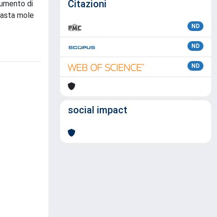
Citazioni
rumento di
 vasta mole
ND
ND
ND
social impact