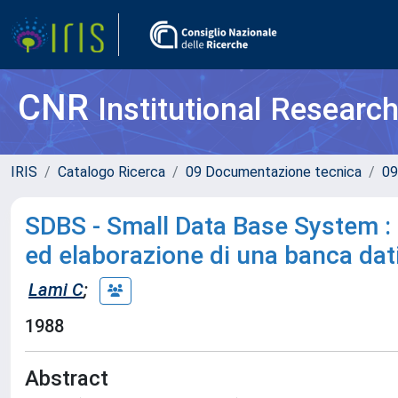
CNR
Institutional Researc
IRIS
Catalogo Ricerca
09 Documentazione tecnica
09
SDBS - Small Data Base System : 
ed elaborazione di una banca dat
Lami C
;
1988
Abstract