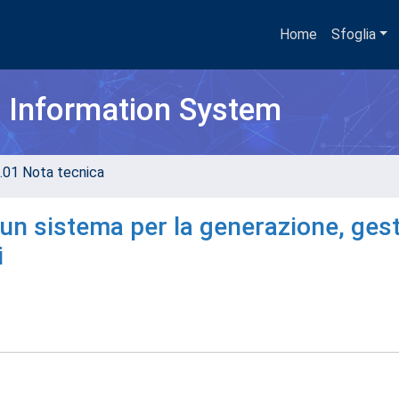
Home
Sfoglia
h Information System
.01 Nota tecnica
un sistema per la generazione, ges
i