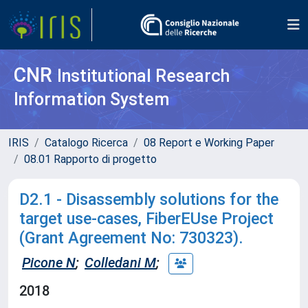
CNR
Institutional Research
Information System
IRIS
Catalogo Ricerca
08 Report e Working Paper
08.01 Rapporto di progetto
D2.1 - Disassembly solutions for the
target use-cases, FiberEUse Project
(Grant Agreement No: 730323).
Picone N
;
Colledani M
;
2018