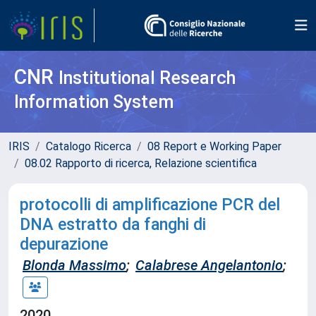
CNR
Institutional Research
Information System
IRIS
Catalogo Ricerca
08 Report e Working Paper
08.02 Rapporto di ricerca, Relazione scientifica
protocolli di amplificazione PCR del
DNA estratto da fanghi di
depurazione
Blonda Massimo
;
Calabrese Angelantonio
;
2020