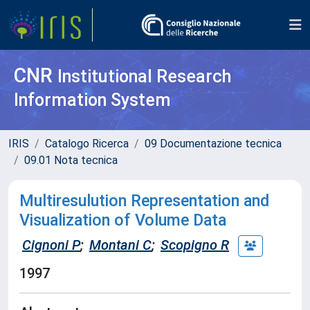
CNR
Institutional Research
Information System
IRIS
Catalogo Ricerca
09 Documentazione tecnica
09.01 Nota tecnica
Multiresulution Representation and
Visualization of Volume Data
Cignoni P
;
Montani C
;
Scopigno R
1997