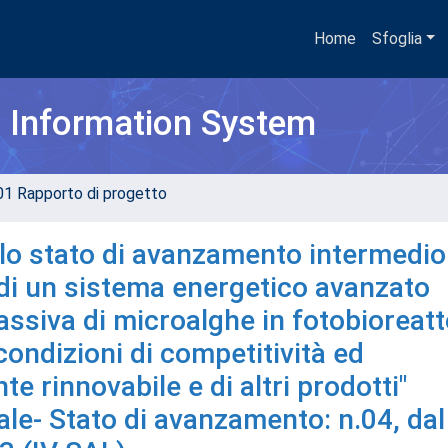
Home
Sfoglia
h Information System
01 Rapporto di progetto
lo stato di avanzamento intermedio
 di un sistema energetico avanzato
ssiva di microalghe in fotobioreatt
condizioni di competitività ed
te rinnovabile e di altri prodotti"
e- Stato di avanzamento: n.04, dal