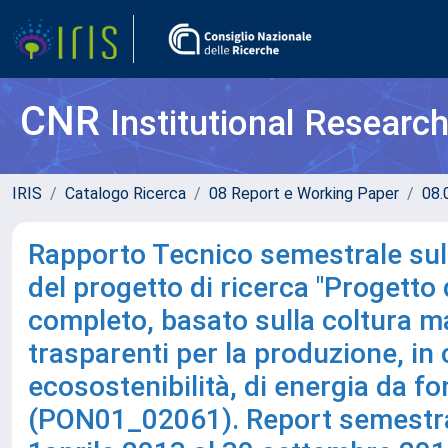
CNR
Institutional Researc
IRIS
Catalogo Ricerca
08 Report e Working Paper
08.
Rapporto Tecnico semestrale sul
del progetto di ricerca "Progetto
completo, basato sulla coltura ma
trasparenti per la produzione, in 
ecosostenibilità, di energia da fon
(PON01_02061). Report semestral