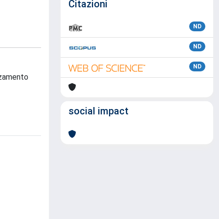
Citazioni
ND
ND
ND
anzamento
social impact