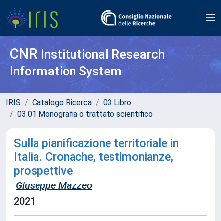
CNR
Institutional Research
Information System
IRIS
Catalogo Ricerca
03 Libro
03.01 Monografia o trattato scientifico
Sulla pianificazione territoriale in
Italia. Cronache, testimonianze,
prospettive
Giuseppe Mazzeo
2021