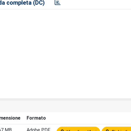
a completa (DC)
mensione
Formato
67 MB
Adobe PDF