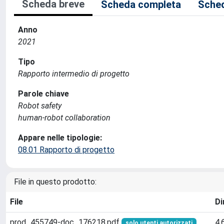
Scheda breve
Scheda completa
Sched
Anno
2021
Tipo
Rapporto intermedio di progetto
Parole chiave
Robot safety
human-robot collaboration
Appare nelle tipologie:
08.01 Rapporto di progetto
File in questo prodotto:
File
Di
prod_455749-doc_176218.pdf
4.
solo utenti autorizzati