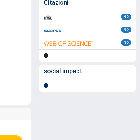
Citazioni
ND
ND
ND
social impact