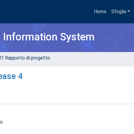
Home
Sfoglia
h Information System
01 Rapporto di progetto
lease 4
to